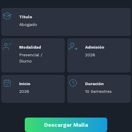
Título
Abogado
Modalidad
Admisión
Presencial /
2026
Diurno
Inicio
Duración
2026
10 Semestres
Descargar Malla