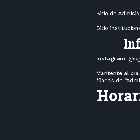
Sitio de Admis
Sitio institucio
In
Instagram
: @ug
Mantente al día
fijadas de “Admi
Horar