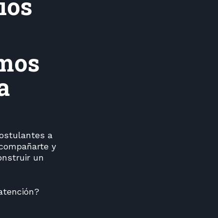
ios
amos
a
postulantes a
acompañarte y
onstruir un
atención?