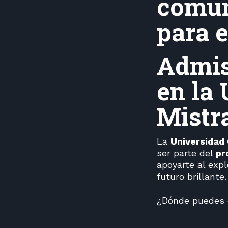
comun
para 
Admis
en la
Mistr
La
Universidad 
ser parte del
pr
apoyarte al exp
futuro brillante.
¿Dónde puedes e