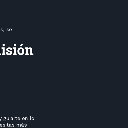
s, se
isión
 guiarte en lo
cesitas más