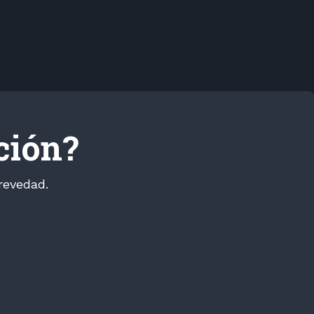
ción?
revedad.